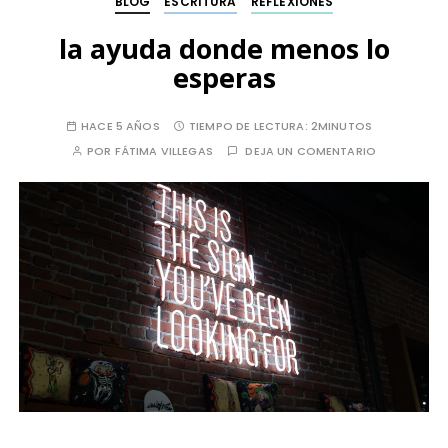
BLOG
ESCRITURA
REFLEXIONES
la ayuda donde menos lo
esperas
HACE 5 AÑOS
TIEMPO DE LECTURA:
2MINUTOS
POR
FÁTIMA VILLEGAS
DEJA UN COMENTARIO