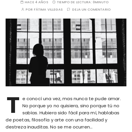
HACE 4 AÑOS
TIEMPO DE LECTURA:
0MINUTO
POR
FÁTIMA VILLEGAS
DEJA UN COMENTARIO
T
e conocí una vez, mas nunca te pude amar.
No porque yo no quisiera, sino porque tú no
sabías. Hubiera sido fácil para mí, hablabas
de poetas, filosofía y arte con una facilidad y
destreza inauditas. No se me ocurren…