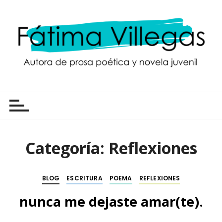
S
a
l
t
a
r
a
Autora de prosa poética y novela juvenil
l
c
o
n
t
Categoría:
Reflexiones
e
n
i
BLOG
ESCRITURA
POEMA
REFLEXIONES
d
nunca me dejaste amar(te).
o