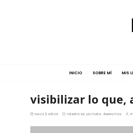
S
a
l
t
a
r
a
l
Autora de prosa poética y novela juvenil
c
o
INICIO
SOBRE MÍ
MIS 
n
t
e
visibilizar lo que,
n
i
d
HACE 5 AÑOS
TIEMPO DE LECTURA:
4MINUTOS
P
o