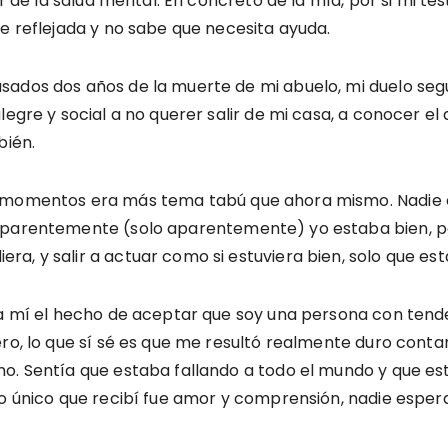
ar de la salud mental. En concreto de la mía, por si mi te
te reflejada y no sabe que necesita ayuda.
sados dos años de la muerte de mi abuelo, mi duelo segu
legre y social a no querer salir de mi casa, a conocer 
bién.
s momentos era más tema tabú que ahora mismo. Nadie 
aparentemente (solo aparentemente) yo estaba bien, per
a, y salir a actuar como si estuviera bien, solo que est
ra mí el hecho de aceptar que soy una persona con tend
ero, lo que sí sé es que me resultó realmente duro conta
no. Sentía que estaba fallando a todo el mundo y que e
lo único que recibí fue amor y comprensión, nadie esper