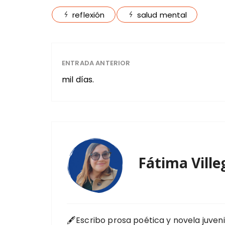
reflexión
salud mental
ENTRADA ANTERIOR
mil días.
Fátima Ville
🖋️Escribo prosa poética y novela juvenil ❤