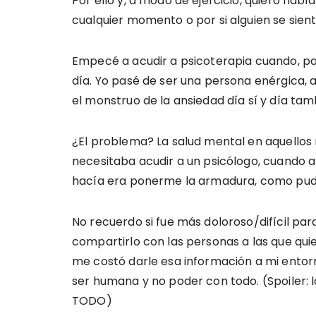
Por ello y, a modo de ejercicio, quiero habl
cualquier momento o por si alguien se sien
Empecé a acudir a psicoterapia cuando, pa
día. Yo pasé de ser una persona enérgica, a
el monstruo de la ansiedad día sí y día tam
¿El problema? La salud mental en aquello
necesitaba acudir a un psicólogo, cuando 
hacía era ponerme la armadura, como pudier
No recuerdo si fue más doloroso/difícil pa
compartirlo con las personas a las que qui
me costó darle esa información a mi entor
ser humana y no poder con todo. (Spoiler: 
TODO)