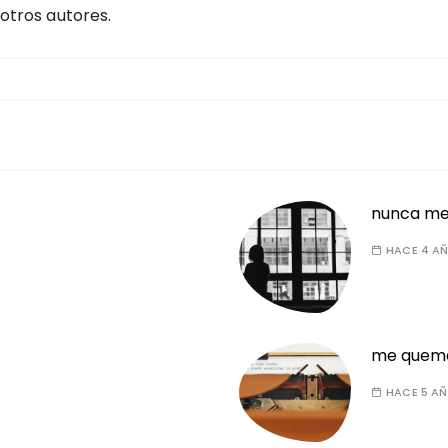
otros autores.
nunca me
HACE 4 A
me quem
HACE 5 A