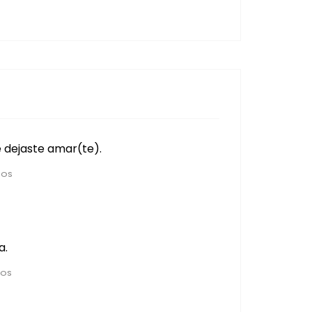
 dejaste amar(te).
ÑOS
a.
ÑOS