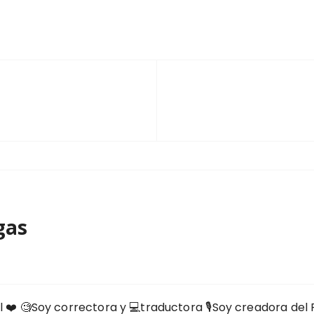
gas
️⁣⁣ 🧐Soy correctora y 💻traductora⁣⁣ 🎙️Soy creadora del Podc