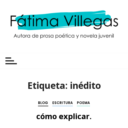
S
a
l
t
a
r
a
Autora de prosa poética y novela juvenil
l
c
o
n
t
Etiqueta:
inédito
e
n
i
BLOG
ESCRITURA
POEMA
d
cómo explicar.
o