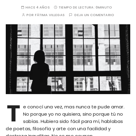
HACE 4 AÑOS
TIEMPO DE LECTURA:
0MINUTO
POR
FÁTIMA VILLEGAS
DEJA UN COMENTARIO
T
e conocí una vez, mas nunca te pude amar.
No porque yo no quisiera, sino porque tú no
sabías. Hubiera sido fácil para mí, hablabas
de poetas, filosofía y arte con una facilidad y
destreza inauditas. No se me ocurren…